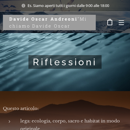
Es. Siamo aperti tutti i giorni dalle 9:00 alle 18:00
Davide Oscar Andreoni
"Mi
chiamo Davide Oscar
Andreoni. Attraverso
l'introspezione e lo studio
dei legami tra uomo e
natura, aiuto a riscoprire il
Riflessioni
valore della parola
autentica. Benvenuti su
Onidandre, il mio
laboratorio del
pensiero."
Andreoni
Questo articolo:
lega: ecologia, corpo, sacro e habitat in modo
originale