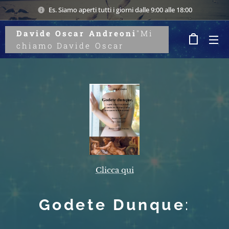
Es. Siamo aperti tutti i giorni dalle 9:00 alle 18:00
Davide Oscar Andreoni
"Mi
chiamo Davide Oscar
Andreoni. Attraverso
l'introspezione e lo studio
dei legami tra uomo e
natura, aiuto a riscoprire il
valore della parola
autentica. Benvenuti su
Onidandre, il mio
laboratorio del
pensiero."
Andreoni
Clicca qui
Godete Dunque
: