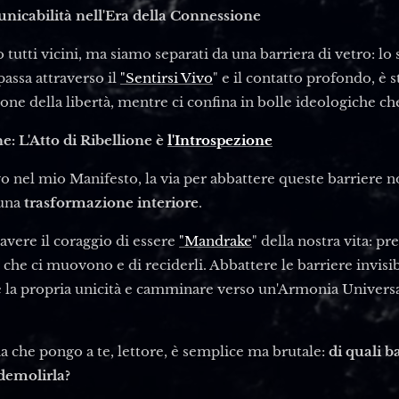
unicabilità nell'Era della Connessione
utti vicini, ma siamo separati da una barriera di vetro: l
passa attraverso il
"Sentirsi Vivo
" e il contatto profondo, è s
usione della libertà, mentre ci confina in bolle ideologiche 
e: L'Atto di Ribellione è
l'Introspezione
 nel mio Manifesto, la via per abbattere queste barriere no
 una
trasformazione interiore
.
vere il coraggio di essere
"Mandrake
" della nostra vita: pre
i che ci muovono e di reciderli. Abbattere le barriere invisibi
e la propria unicità e camminare verso un'Armonia Univers
 che pongo a te, lettore, è semplice ma brutale:
di quali b
 demolirla?