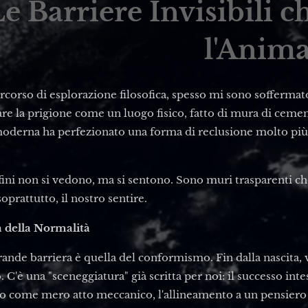
e Barriere Invisibili 
l'Anim
corso di esplorazione filosofica, spesso mi sono soffermato
e la prigione come un luogo fisico, fatto di mura di cement
moderna ha perfezionato una forma di reclusione molto più s
ini non si vedono, ma si sentono. Sono muri trasparenti che 
oprattutto, il nostro sentire.
a della Normalità
ande barriera è quella del conformismo. Fin dalla nascita, 
o. C'è una "sceneggiatura" già scritta per noi: il successo in
o come mero atto meccanico, l'allineamento a un pensiero u