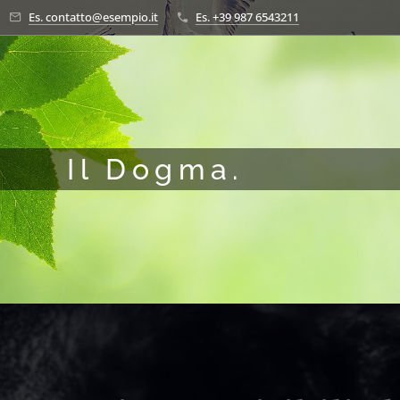
Es. contatto@esempio.it
Es. +39 987 6543211
l Dogma. Oltre 