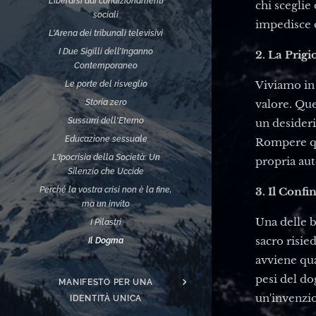
Liberarsi dai condizionamenti
chi sceglie
sociali
impedisce d
L'Arena dei tribunali televisivi
I Due Sigilli dell’Inganno
2. La Prigi
Contemporaneo
Viviamo in 
Le porte del risveglio
valore. Que
Storia zero
Sussurri dell'Eterno
un desideri
Educazione sessuale
Rompere que
L'Ipocrisia della Società: Un
propria aut
Silenzio che Uccide
3. Il Confi
Perché la vostra crisi non è la fine,
ma un invito
Una delle ba
I Pilastri
sacro risie
Il Dogma
avviene qua
pesi del do
MANIFESTO PER UNA
un'invenzio
IDENTITÀ UNICA