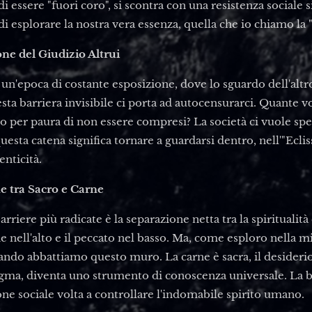
 di essere "fuori coro", si scontra con una resistenza sociale 
i esplorare la nostra vera essenza, quella che io chiamo la
one del Giudizio Altrui
un'epoca di costante esposizione, dove lo sguardo dell'altr
sta barriera invisibile ci porta ad autocensurarci. Quante 
o per paura di non essere compresi? La società ci vuole spec
sta catena significa tornare a guardarsi dentro, nell'"Eclis
enticità.
ne tra Sacro e Carne
rriere più radicate è la separazione netta tra la spiritualità 
de nell'alto e il peccato nel basso. Ma, come esploro nella m
ndo abbattiamo questo muro. La carne è sacra, il desiderio è
gma, diventa uno strumento di conoscenza universale. La bar
ne sociale volta a controllare l'indomabile spirito umano.