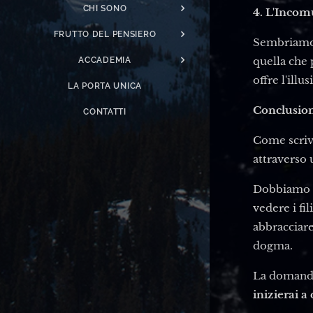
CHI SONO
4. L'Incom
FRUTTO DEL PENSIERO
Sembriamo t
quella che 
ACCADEMIA
offre l'ill
LA PORTA UNICA
Conclusion
CONTATTI
Come scrivo
attraverso
Dobbiamo a
vedere i fil
abbracciar
dogma.
La domanda
inizierai a