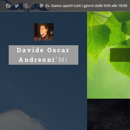
Es. Siamo aperti tutti i giorni dalle 9:00 alle 18:00
Davide Oscar
I
Andreoni
"Mi
chiamo Davide
Oscar Andreoni.
Attraverso
l'introspezione
e lo studio dei
legami tra uomo
e natura, aiuto a