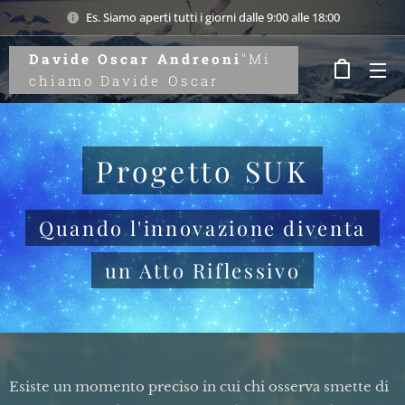
Es. Siamo aperti tutti i giorni dalle 9:00 alle 18:00
Davide Oscar Andreoni
"Mi
chiamo Davide Oscar
Andreoni. Attraverso
l'introspezione e lo studio
dei legami tra uomo e
Progetto SUK
natura, aiuto a riscoprire il
valore della parola
autentica. Benvenuti su
Quando l'innovazione diventa
Onidandre, il mio
laboratorio del
un Atto Riflessivo
pensiero."
Andreoni
Esiste un momento preciso in cui chi osserva smette di